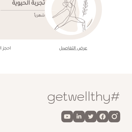
تجربة الحيوية
شهرياً
عرض التفاصيل
احجز ا
#getwellthy