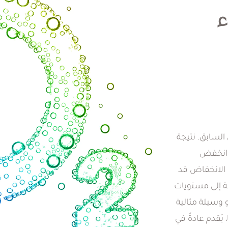
ء
 السابق. نتيجة
، انخفض
الهواء إلى حوالي 21%. هذا الانخفاض قد
فة إلى مستويات
و وسيلة مثالية
ُقدم عادةً في