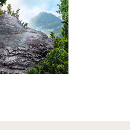
محيطهم. إذا كنت تعيش في مدينة ملوثة أو تعا
يومي مزدحم مليء بالضغوط وتبحث عن تحسي
عام، فهذا العلاج يمكن أن يكون الخيار المثالي لك.
أيضًا، علاج بار الأكسجين قد يكون مفيدًا للرياضيي
البدنية الذين يرغبون في التعافي بسرعة وتحسين 
بالإضافة إلى ذلك، يمكن أن يساعد من يسعون لت
جهاز المناعة
أو التعافي من الأمراض.
كيف يعمل علاج شر
الأكسجين؟
علاج شريط الأكسجين بسيط للغاية. كل ما عليك
الجلوس بشكل مريح واستنشاق الأكسجين المركز