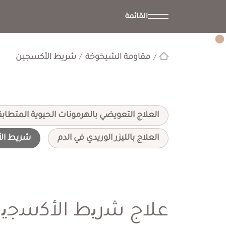
القائمة
مقاومة الشيخوخة
شريط الأكسجين
العلاج التعويضي بالهرمونات الحيوية المتطاب
العلاج بالليزر الوريدي في الدم
شريط ال
ﻋﻼج ﺷرﯾط اﻷﻛﺳﺟﯾ