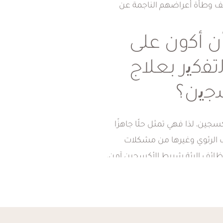
يف وطأة أعراضهم الناجمة عن
ن أﻛون ﻋﻠﻰ
ﻟﺗﻔﻛﯾر ﺑﻌﻼج
ﺟﯾن؟
ين، لذا فهي تمثل حلًا جاهزًا
 الرئوي وغيرها من مشكلات
 وظائف الرئة.شريط الأكسجين آمن،
يل من التعب أو الصداع أو نزيف
لأكسجين في