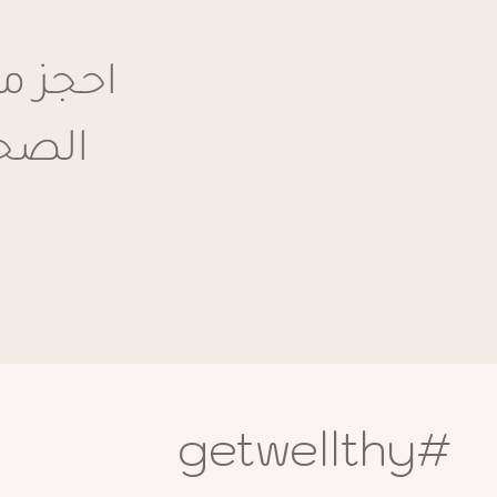
و30 دقيقة، وخلال هذا الوقت يساعد الأكسجين ا
تحسين مستويات الأكسجين في الدم، تمنحك طاقة
احجز م
وتعزز شعورك بالاسترخاء.
الصح
ما هي فوائد علاج شر
الأكسجين؟
يوفر علاج بار الأكسجين العديد من الفوائد، منها:
زيادة النشاط والحيوية
تعزيز الإدراك الذهني
تحسين الحالة المزاجية
الشعور العام بالراحة والعافية
#getwellthy
تقليل التوتر
تحسين جودة النوم