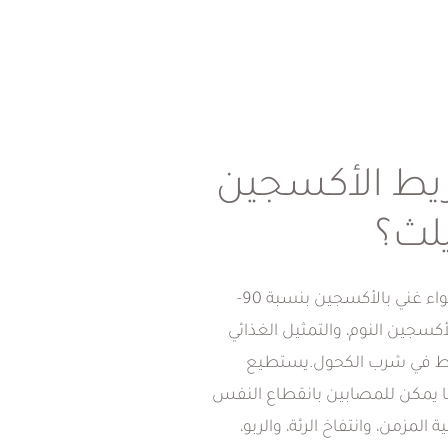
ريط الأكسجين
يلث؟
يمكن أن يحصل الجميع على هواء غني بالأكسجين بنسبة 90-
أكسجين النوم، والتمثيل الغذائي
لإفراط في شرب الكحول.يستطيع
ما يمكن للمصابين بانقطاع النفس
المزمن، وانتفاخ الرئة، والربو،