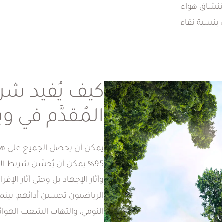
ستنشاق هواء
 بنسبة نقاء
 تأثيرات
ر بالراحة
كيف يُفيد ش
ن، يساعد
 يدعم وظائف
المُقدَّم في و
 من
95%.يمكن أن يُحسِّن شريط ال
ن؟
وآثار الإجهاد بل وحتى آثار ا
الرياضيون تحسين أدائهم، بين
عانون من
النومي، والتهاب الشعب الهوائية 
الأكسجين في