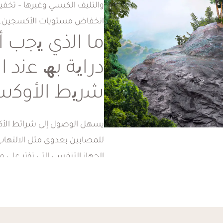
والتليف الكيسي وغيرها – تخف
ني من جدول
انخفاض مستويات الأكسجين.
ن صحتك بشكل
ﻣﺎ اﻟذي ﯾﺟب أ
ن ومحبي اللياقة
دراﯾﺔ ﺑﮫ ﻋﻧد ا
أدائهم.
ﺷرﯾط اﻷوﻛﺳ
قوية
يسهل الوصول إلى شرائط الأكسج
يط
للمصابين بعدوى مثل الالتهاب
الجهاز التنفسي التي تؤثر على
وعلى أقصى تقدير قد تصاب بقل
من الأنف بعد الجلسة.
 فعله هو
 من خلال قناع
علاج شريط ا
أو أنبوب صغير يوضع على الأنف. تستمر الجلسة عادة بين 15