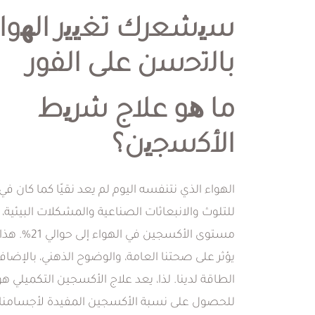
ﺳﯾﺷﻌرك ﺗﻐﯾﯾر اﻟﮭوا
ﺑﺎﻟﺗﺣﺳن ﻋﻠﻰ اﻟﻔور
ﻣﺎ ھو ﻋﻼج ﺷرﯾط
اﻷﻛﺳﺟﯾن؟
الهواء الذي نتنفسه اليوم لم يعد نقيًا كما كان في
للتلوث والانبعاثات الصناعية والمشكلات البيئية
مستوى الأكسجين في 
يؤثر على صحتنا العامة، والوضوح الذهني، بالإضا
الطاقة لدينا. لذا، يعد علاج الأكسجين التكميلي ه
للحصول على نسبة الأكسجين المفيدة لأجسامنا، ي