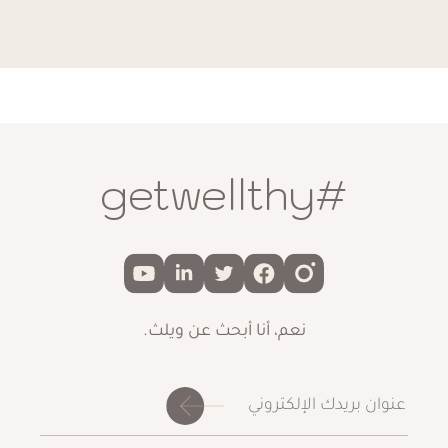
للمرضى بمتابعة أنشطتهم اليومية فورًا بعد الإجراء. تدوم النتائج
من 12 إلى 18 شهرًا، مما يوفر تحسينات طويلة الأمد لمظهر الجلد.
من يحتاج إلى الحصول على
رفع الوجه بتقنية إنديبا آر إف؟
#getwellthy
الأفراد الذين يعانون من علامات التقدم في السن مثل ترهل الجلد،
والتجاعيد، وفقدان حجم الوجه يمكن أن يستفيدوا من رفع الوجه
بتقنية إنديبا آر إف. هذا العلاج لرفع الوجه غير الجراحي مناسب لأولئك
الذين يبحثون عن تجديد فعال وسريع للوجه دون الحاجة لإجراءات
نعم، أنا أبحث عن ويلث.
جراحية أو فترة نقاهة.
مخاطر رفع الوجه بتقنية إنديبا
آر إف