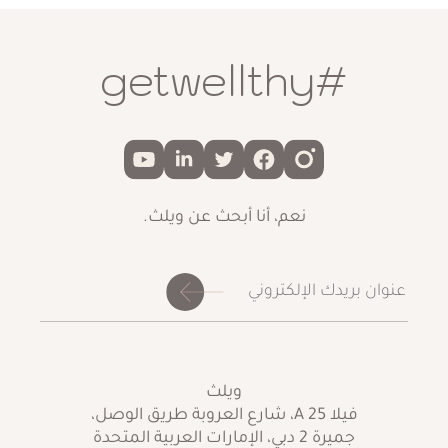
البشرة، بما في ذلك علامات الشيخوخة، والخلايا الجلدية التالفة،
والصحة العامة للبشرة. من خلال دمج تقنيات متقدمة متعددة،
#getwellthy
يهدف البرنامج إلى تجديد البشرة، مروجًا لمظهر مشرق وخالٍ من
المكياج.
فوائد برنامج البشرة بدون
مكياج
نعم، أنا أبحث عن ويلث.
تعدد فوائد برنامج البشرة بدون مكياج. بعض هذه الفوائد مدرجة
أدناه:
تحقيق بشرة صحية مشرقة
تعزيز إنتاج الكولاجين
تقليل التجاعيد والخطوط الدقيقة
ويلث
إصلاح الخلايا الجلدية التالفة
فيلا A 25، شارع العروبة طريق الوصل،
جميرة 2 دبي، الإمارات العربية المتحدة
تحسين نسيج ولون البشرة