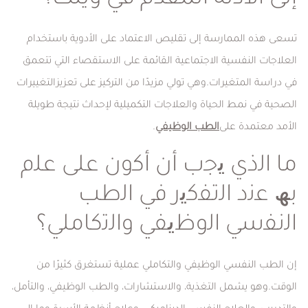
إلى الأدلة المُقدَّم في ويلث؟
تسعى هذه الممارسة إلى تقليص الاعتماد على الأدوية باستخدام
العلاجات النفسية الاجتماعية القائمة على الاستقصاء التي تتعمق
في دراسة المتغيرات.وهي تولي مزيدًا من التركيز على تعزيزالتغييرات
الصحية في نمط الحياة والعلاجات التكميلية لإحداث نتيجة طويلة
الأمد معتمدة على
الطب الوظيفي
.
ﻣﺎ اﻟذي ﯾﺟب أن أﻛون ﻋﻠﻰ ﻋﻠم
ﺑﮫ ﻋﻧد اﻟﺗﻔﻛﯾر ﻓﻲ اﻟطب
اﻟﻧﻔﺳﻲ اﻟوظﯾﻔﻲ واﻟﺗﻛﺎﻣﻠﻲ؟
إن الطب النفسي الوظيفي والتكاملي عملية تستغرق كثيرًا من
الوقت.وهو يشمل التغذية، والاستشارات، والطب الوظيفي، والتأمل،