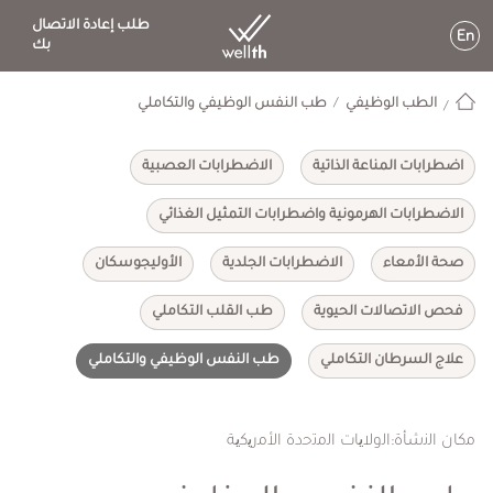
طلب إعادة الاتصال
En
بك
الطب الوظيفي
طب النفس الوظيفي والتكاملي
اضطرابات المناعة الذاتية
الاضطرابات العصبية
الاضطرابات الهرمونية واضطرابات التمثيل الغذائي
صحة الأمعاء
الاضطرابات الجلدية
الأوليجوسكان
فحص الاتصالات الحيوية
طب القلب التكاملي
علاج السرطان التكاملي
طب النفس الوظيفي والتكاملي
ﻣﻛﺎن اﻟﻧﺷﺄة:اﻟوﻻﯾﺎت اﻟﻣﺗﺣدة اﻷﻣرﯾﻛﯾﺔ