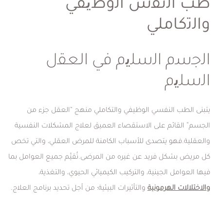
طب اﻟﻧﻔس اﻟوظﯾﻔﻲ
واﻟﺗﻛﺎﻣﻠﻲ
اﻟﺟﺳم اﻟﺳﻠﯾم ﻓﻲ اﻟﻌﻘل
اﻟﺳﻠﯾم
يتبنى الطب النفسي الوظيفي والتكاملي منهج “العقل جزء من
الجسم” القائم على الاستقصاء العميق لعلاج المشكلات النفسية
والعقلية.فهو يتصدى للأسباب الكامنة للمرض العقلي، والتي تخص
كل مريض بشكل فريد عن غيره من المرضى.تُقيَّم جميع العوامل بما
فيها العوامل الجينية، والتركيب الكيميائي الحيوي، والتغذية،
والاختلالات الهرمونية
والتأثيرات البيئية؛ من أجل تحديد برنامج العلاج.